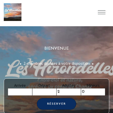
BIENVENUE
2 chambres doubles à votre disposition
●
●
Arrivée
Départ
Adultes
Mineurs
RÉSERVER